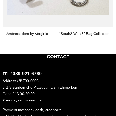
Ambassadors by Verginia
“South2 West8” Bag Collection
CONTACT
089-921-6780
TEL /
Address / 〒790-0003
3-2-3 Sanban-cho Matsuyama-shi Ehime-ken
Oepn / 13:00-20:00
※our days off is irregular
Payment methods / cash, creditcard