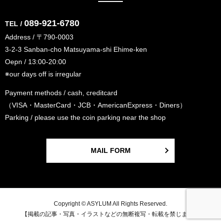
089-921-6780
TEL /
Address / 〒790-0003
3-2-3 Sanban-cho Matsuyama-shi Ehime-ken
Oepn / 13:00-20:00
※our days off is irregular
Payment methods / cash, creditcard
（VISA・MasterCard・JCB・AmericanExpress・Diners）
Parking / please use the coin parking near the shop
MAIL FORM
Copyright © ASYLUM All Rights Reserved.
【掲載の記事・写真・イラストなどの無断複写・転載を禁じます】