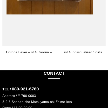
Corona Baker – s14 Corona –
ss14 Individualized Shirts
CONTACT
089-921-6780
TEL /
Address / 〒790-0003
3-2-3 Sanban-cho Matsuyama-shi Ehime-ken
Oepn / 13:00-20:00