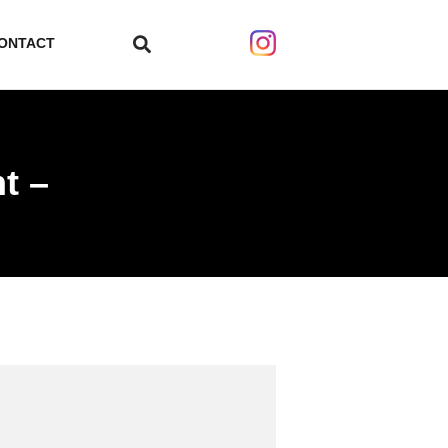
ONTACT
search
t –