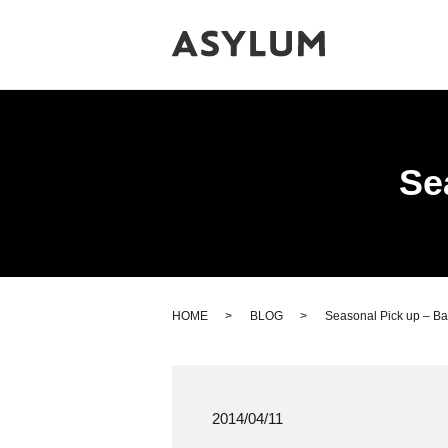
Se
HOME
BLOG
Seasonal Pick up – Bat
2014/04/11