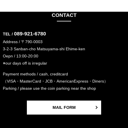
CONTACT
089-921-6780
TEL /
Address / 〒790-0003
3-2-3 Sanban-cho Matsuyama-shi Ehime-ken
Oepn / 13:00-20:00
※our days off is irregular
Payment methods / cash, creditcard
（VISA・MasterCard・JCB・AmericanExpress・Diners）
Parking / please use the coin parking near the shop
MAIL FORM