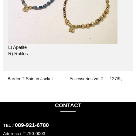
L) Apatite
R) Rutilus
Border T-Shirt in Jacket
Accessories vol.2 – 『27/9』 –
CONTACT
089-921-6780
TEL /
Address / 〒790-0003