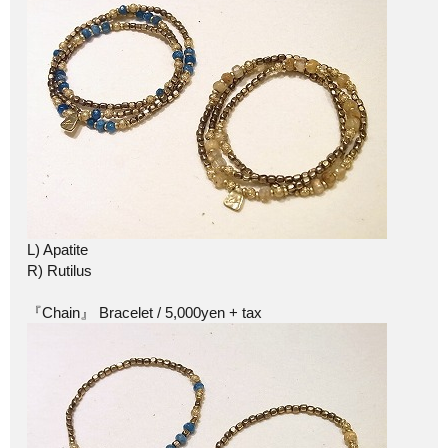
L) Apatite
R) Rutilus
『Chain』 Bracelet / 5,000yen + tax