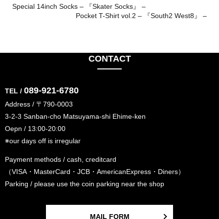
Special 14inch Socks – 『Skater Socks』 –
Pocket T-Shirt vol.2 – 『South2 West8』 –
CONTACT
089-921-6780
TEL /
Address / 〒790-0003
3-2-3 Sanban-cho Matsuyama-shi Ehime-ken
Oepn / 13:00-20:00
※our days off is irregular
Payment methods / cash, creditcard
（VISA・MasterCard・JCB・AmericanExpress・Diners）
Parking / please use the coin parking near the shop
MAIL FORM