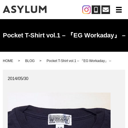
メ
Pocket T-Shirt vol.1 – 『EG Workaday』 –
HOME
BLOG
Pocket T-Shirt vol.1 – 『EG Workaday』 –
2014/05/30