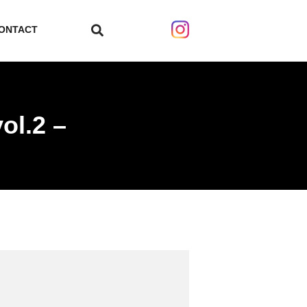
ONTACT
search
ol.2 –