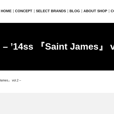
HOME
CONCEPT
SELECT BRANDS
BLOG
ABOUT SHOP
C
c – ’14ss 『Saint James』 v
 James』 vol.2 –