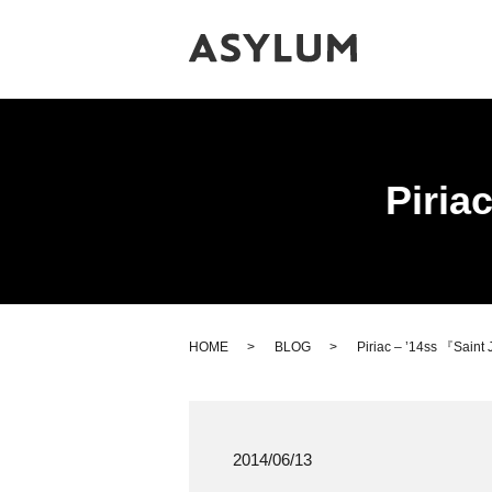
Piria
HOME
BLOG
Piriac – ’14ss 『Saint
2014/06/13