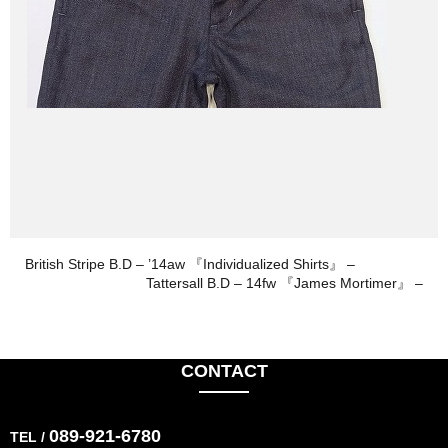
British Stripe B.D – ’14aw 『Individualized Shirts』 –
Tattersall B.D – 14fw 『James Mortimer』 –
CONTACT
089-921-6780
TEL /