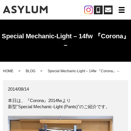
メ
Special Mechanic-Light – 14fw 『Corona』
–
HOME
BLOG
Special Mechanic-Light – 14fw 『Corona』 –
2014/08/14
本日は、『Corona』2014fwより
新型"Special Mechanic-Light (Pants)"のご紹介です。