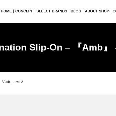
HOME
CONCEPT
SELECT BRANDS
BLOG
ABOUT SHOP
C
nation Slip-On – 『Amb』 –
– 『Amb』 – vol.2