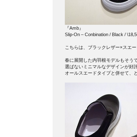
『Amb』
Slip-On – Conbination / Black / \18,
こちらは、ブラックレザー×スエ
春に展開した内羽根モデルもそう
選ばないミニマルなデザインが好
オールスエードタイプと併せて、