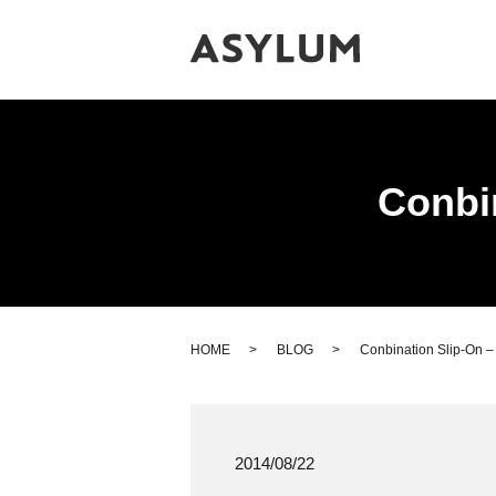
Conbi
HOME
BLOG
Conbination Slip-On 
2014/08/22