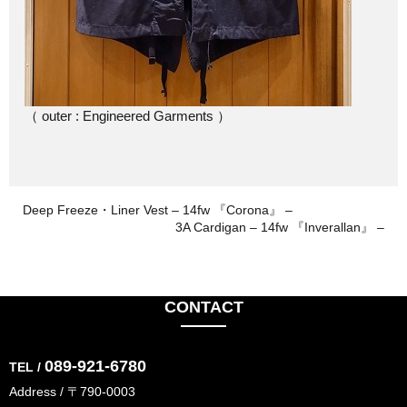
（ outer : Engineered Garments ）
Deep Freeze・Liner Vest – 14fw 『Corona』 –
3A Cardigan – 14fw 『Inverallan』 –
CONTACT
089-921-6780
TEL /
Address / 〒790-0003