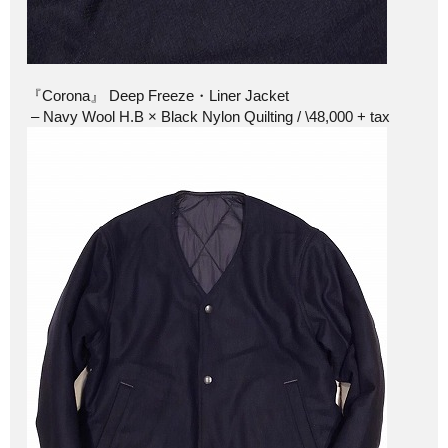
『Corona』 Deep Freeze・Liner Jacket
– Navy Wool H.B × Black Nylon Quilting / \48,000 + tax