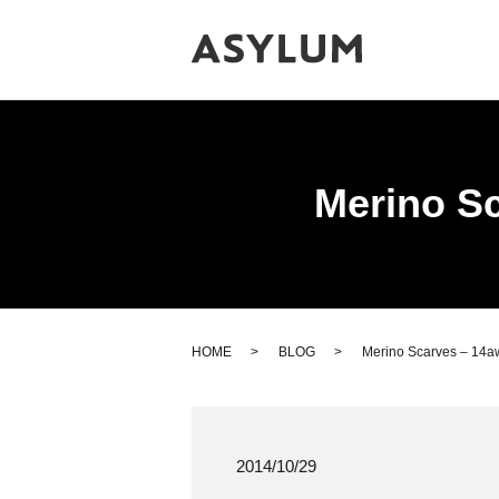
Merino S
HOME
BLOG
Merino Scarves – 14a
2014/10/29