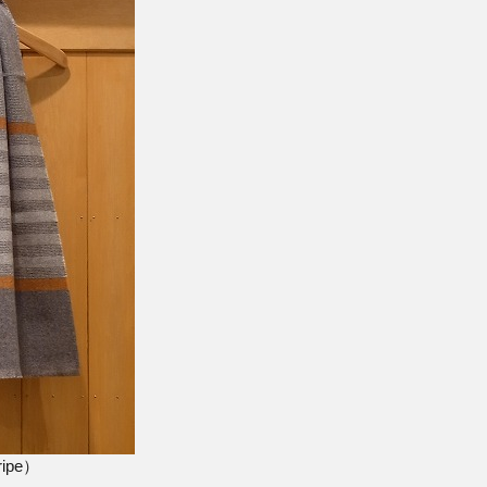
tripe）