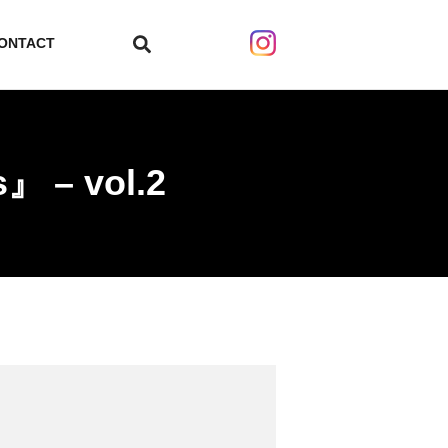
ONTACT
search
』 – vol.2