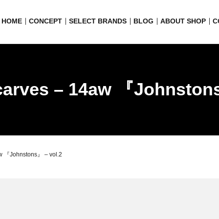
HOME
CONCEPT
SELECT BRANDS
BLOG
ABOUT SHOP
C
carves – 14aw 『Johnstons
w 『Johnstons』 – vol.2