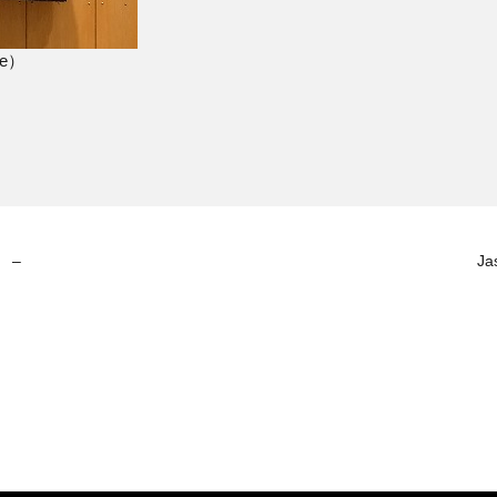
pe）
』 –
Ja