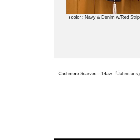
（color : Navy & Denim w/Red Stri
Cashmere Scarves – 14aw 『Johnstons