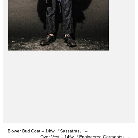
Blower Bud Coat – 14fw 『Sassafras』 –
Over Vest – 14fw 『Engineered Garments』 –