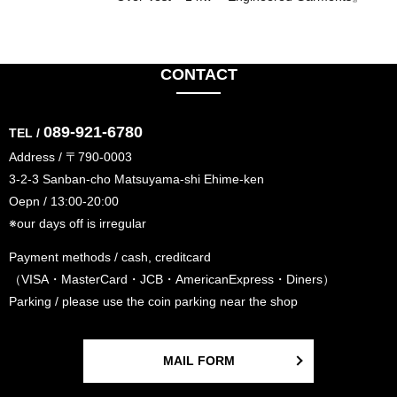
CONTACT
089-921-6780
TEL /
Address / 〒790-0003
3-2-3 Sanban-cho Matsuyama-shi Ehime-ken
Oepn / 13:00-20:00
※our days off is irregular
Payment methods / cash, creditcard
（VISA・MasterCard・JCB・AmericanExpress・Diners）
Parking / please use the coin parking near the shop
MAIL FORM