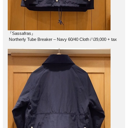
『Sassafras』
Northerly Tube Breaker – Navy 60/40 Cloth / \39,000 + tax