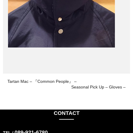
Tartan Mac – 『Common People』 –
Seasonal Pick Up – Gloves –
CONTACT
089-921-6780
TEL /