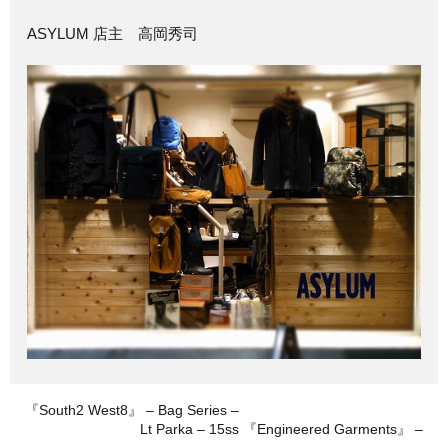
ASYLUM 店主 高岡秀司
『South2 West8』 – Bag Series –
Lt Parka – 15ss 『Engineered Garments』 –