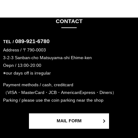
CONTACT
089-921-6780
TEL /
Address / 〒790-0003
3-2-3 Sanban-cho Matsuyama-shi Ehime-ken
Oepn / 13:00-20:00
※our days off is irregular
Payment methods / cash, creditcard
（VISA・MasterCard・JCB・AmericanExpress・Diners）
Parking / please use the coin parking near the shop
MAIL FORM