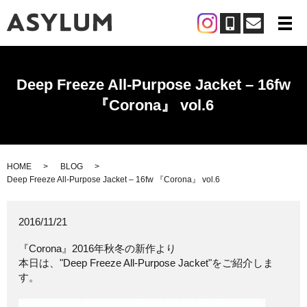
メ
Deep Freeze All-Purpose Jacket – 16fw
『Corona』 vol.6
HOME
BLOG
Deep Freeze All-Purpose Jacket – 16fw 『Corona』 vol.6
2016/11/21
『Corona』2016年秋冬の新作より
本日は、"Deep Freeze All-Purpose Jacket"をご紹介しま
す。