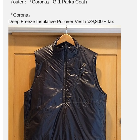
（outer : 『Corona』 G-1 Parka Coat）
『Corona』
Deep Freeze Insulative Pullover Vest / \29,800 + tax