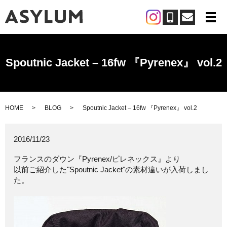
メ
Spoutnic Jacket – 16fw 『Pyrenex』 vol.2
HOME
BLOG
Spoutnic Jacket – 16fw 『Pyrenex』 vol.2
2016/11/23
フランスのダウン『Pyrenex/ピレネックス』より
以前ご紹介した"Spoutnic Jacket"の素材違いが入荷しまし
た。