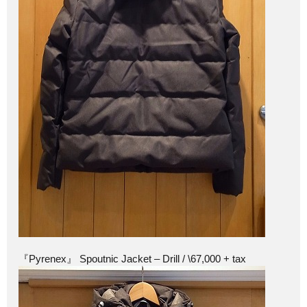
『Pyrenex』 Spoutnic Jacket – Drill / \67,000 + tax