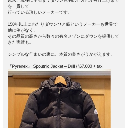
以来、現在に至るまでダウン原毛の仕入れから仕上げまで
を一貫して
行っている珍しいメーカーです。
150年以上にわたりダウンひと筋というメーカーも世界で
他に例がなく、
その品質の高さから数々の有名メゾンにダウンを提供して
きた実績も。
シンプルな佇まいの裏に、本質の良さがうかがえます。
『Pyrenex』 Spoutnic Jacket – Drill / \67,000 + tax