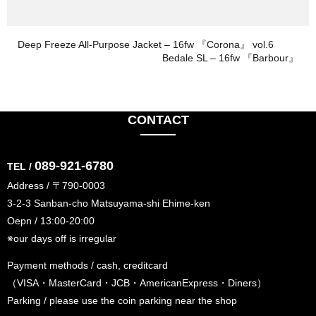
Deep Freeze All-Purpose Jacket – 16fw 『Corona』 vol.6
Bedale SL – 16fw 『Barbour』
CONTACT
089-921-6780
TEL /
Address / 〒790-0003
3-2-3 Sanban-cho Matsuyama-shi Ehime-ken
Oepn / 13:00-20:00
※our days off is irregular
Payment methods / cash, creditcard
（VISA・MasterCard・JCB・AmericanExpress・Diners）
Parking / please use the coin parking near the shop