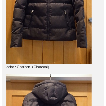
color : Charbon（Charcoal）