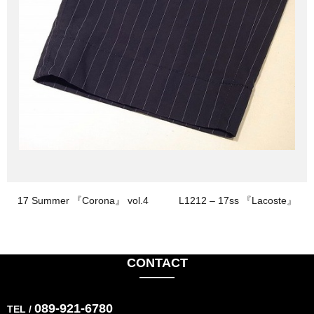
17 Summer 『Corona』 vol.4
L1212 – 17ss 『Lacoste』
CONTACT
089-921-6780
TEL /