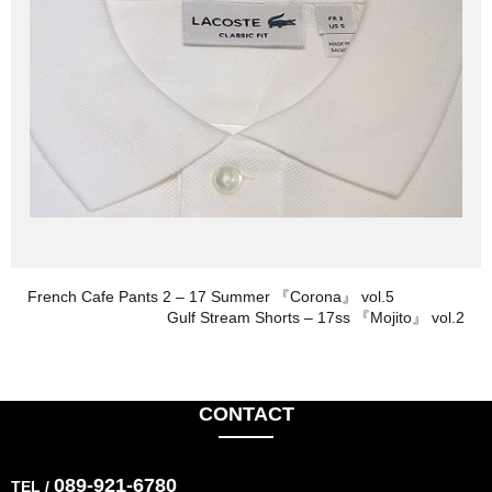
French Cafe Pants 2 – 17 Summer 『Corona』 vol.5
Gulf Stream Shorts – 17ss 『Mojito』 vol.2
CONTACT
089-921-6780
TEL /