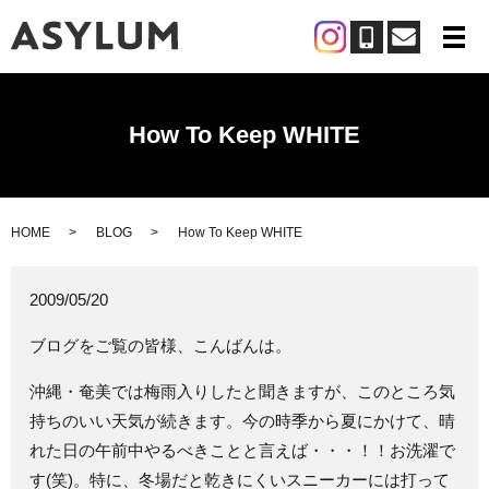
メ
How To Keep WHITE
HOME
BLOG
How To Keep WHITE
2009/05/20
ブログをご覧の皆様、こんばんは。
沖縄・奄美では梅雨入りしたと聞きますが、このところ気
持ちのいい天気が続きます。今の時季から夏にかけて、晴
れた日の午前中やるべきことと言えば・・・！！お洗濯で
す(笑)。特に、冬場だと乾きにくいスニーカーには打って