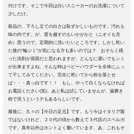
付けです。そこで今回は白いスニーカーのお洗濯について
少しだけ。
新品の、下ろし立ての白さは恥ずかしいものです。汚れも
味の内です。が、度を越すのもいかがかと（ニオイも含
め）思うので、定期的に洗いたいところです。しかし乾い
た後の“輪ジミ”が気になる方も多いのでは？ おそらく残
った洗剤が原因だと思われますが、どんなに濯いでもシミ
が出来ますよね。そんな時はベビーパウダーを全体にふっ
て干してみてください。完全に乾いてから粉を落とせ
ば・・・真っ白です！！ もし、やって白くならなければ
お電話ください(笑)。あと私は試していませんが、歯磨き
粉で洗うというテもあるらしいです。
最後に、久々の【今日の足元】です。もう今はイタリア製
ではないけれど、２０代の頃から数えて３代目のスペルガ
です。真冬以外はホントよく履いています。あ、これもそ