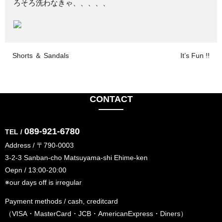
ろそろ洗わなきゃ、、、、、
Shorts ＆ Sandals
It’s Fun !!
CONTACT
089-921-6780
TEL /
Address / 〒790-0003
3-2-3 Sanban-cho Matsuyama-shi Ehime-ken
Oepn / 13:00-20:00
※our days off is irregular
Payment methods / cash, creditcard
（VISA・MasterCard・JCB・AmericanExpress・Diners）