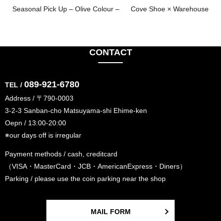
Seasonal Pick Up – Olive Colour –
Cove Shoe × Warehouse
CONTACT
089-921-6780
TEL /
Address / 〒790-0003
3-2-3 Sanban-cho Matsuyama-shi Ehime-ken
Oepn / 13:00-20:00
※our days off is irregular
Payment methods / cash, creditcard
（VISA・MasterCard・JCB・AmericanExpress・Diners）
Parking / please use the coin parking near the shop
MAIL FORM