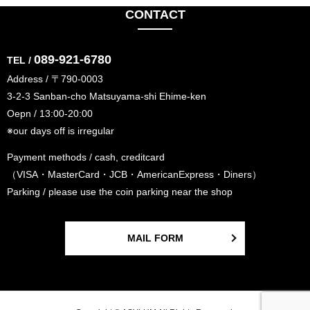
CONTACT
089-921-6780
TEL /
Address / 〒790-0003
3-2-3 Sanban-cho Matsuyama-shi Ehime-ken
Oepn / 13:00-20:00
※our days off is irregular
Payment methods / cash, creditcard
（VISA・MasterCard・JCB・AmericanExpress・Diners）
Parking / please use the coin parking near the shop
MAIL FORM