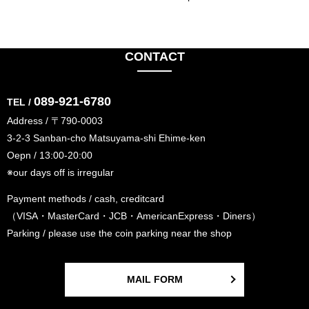
CONTACT
089-921-6780
TEL /
Address / 〒790-0003
3-2-3 Sanban-cho Matsuyama-shi Ehime-ken
Oepn / 13:00-20:00
※our days off is irregular
Payment methods / cash, creditcard
（VISA・MasterCard・JCB・AmericanExpress・Diners）
Parking / please use the coin parking near the shop
MAIL FORM