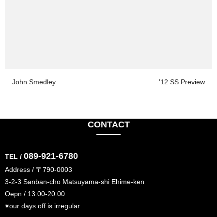
John Smedley
’12 SS Preview
CONTACT
089-921-6780
TEL /
Address / 〒790-0003
3-2-3 Sanban-cho Matsuyama-shi Ehime-ken
Oepn / 13:00-20:00
※our days off is irregular