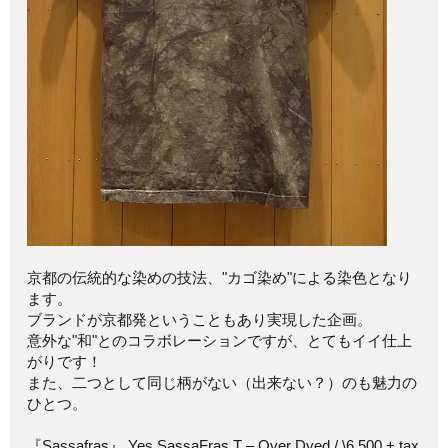
京都の伝統的な染めの技法、"カゴ染め"による染色となり
ます。
ブランドが京都発ということもあり実現した企画。
意外な"和"とのコラボレーションですが、とてもイイ仕上
がりです！
また、二つとして同じ柄がない（出来ない？）のも魅力の
ひとつ。
『Sassafras』 Yes SassaFras T – Over Dyed / \6,500 + tax