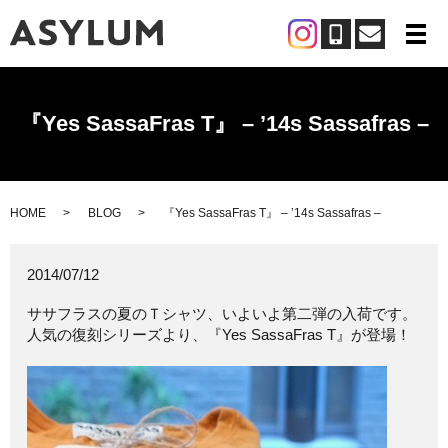
メ
『Yes SassaFras T』 – ’14s Sassafras –
HOME
BLOG
『Yes SassaFras T』 – ’14s Sassafras –
2014/07/12
ササフラスの夏のＴシャツ、いよいよ第二弾の入荷です。
人気の復刻シリーズより、『Yes SassaFras T』が登場！