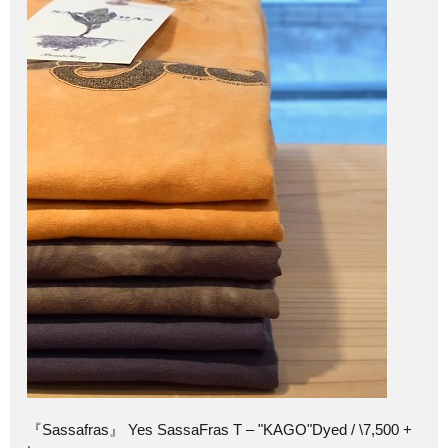
『Sassafras』 Yes SassaFras T – "KAGO"Dyed / \7,500 +