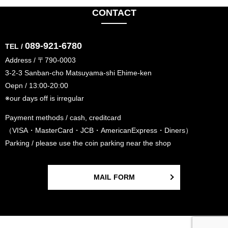
CONTACT
089-921-6780
TEL /
Address / 〒790-0003
3-2-3 Sanban-cho Matsuyama-shi Ehime-ken
Oepn / 13:00-20:00
※our days off is irregular
Payment methods / cash, creditcard
（VISA・MasterCard・JCB・AmericanExpress・Diners）
Parking / please use the coin parking near the shop
MAIL FORM