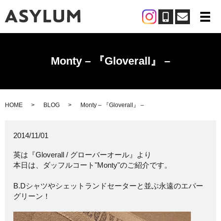
メ
Monty – 『Gloverall』 –
HOME
BLOG
Monty – 『Gloverall』 –
2014/11/01
英は『Gloverall / グローバーオール』より
本日は、ダッフルコート"Monty"のご紹介です。
B.Dシャツやシェットランドセーターと並ぶ永遠のエバー
グリーン！