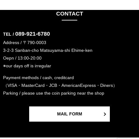
CONTACT
089-921-6780
TEL /
Address / 〒790-0003
3-2-3 Sanban-cho Matsuyama-shi Ehime-ken
Oepn / 13:00-20:00
※our days off is irregular
Payment methods / cash, creditcard
（VISA・MasterCard・JCB・AmericanExpress・Diners）
Parking / please use the coin parking near the shop
MAIL FORM