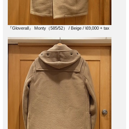
『Gloverall』 Monty（585/52） / Beige / \69,000 + tax