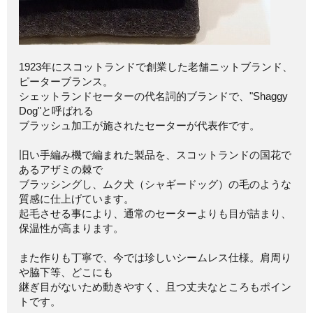
1923年にスコットランドで創業した老舗ニットブランド、
ピーターブランス。
シェットランドセーターの代名詞的ブランドで、"Shaggy
Dog"と呼ばれる
ブラッシュ加工が施されたセーターが代表作です。
旧い手編み機で編まれた製品を、スコットランドの国花で
あるアザミの棘で
ブラッシングし、ムク犬（シャギードッグ）の毛のような
質感に仕上げています。
起毛させる事により、通常のセーターよりも目が詰まり、
保温性が高まります。
また作りも丁寧で、今では珍しいシームレス仕様。肩周り
や脇下等、どこにも
継ぎ目がないため動きやすく、且つ丈夫なところもポイン
トです。