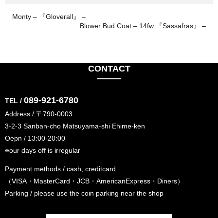
Monty – 『Gloverall』 –
Blower Bud Coat – 14fw 『Sassafras』 –
CONTACT
089-921-6780
TEL /
Address / 〒790-0003
3-2-3 Sanban-cho Matsuyama-shi Ehime-ken
Oepn / 13:00-20:00
※our days off is irregular
Payment methods / cash, creditcard
（VISA・MasterCard・JCB・AmericanExpress・Diners）
Parking / please use the coin parking near the shop