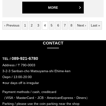
MORE
‹ Previous
1
2
3
4
5
6
7
8
Next ›
Last »
CONTACT
089-921-6780
TEL /
Address / 〒790-0003
3-2-3 Sanban-cho Matsuyama-shi Ehime-ken
Oepn / 13:00-20:00
※our days off is irregular
Payment methods / cash, creditcard
（VISA・MasterCard・JCB・AmericanExpress・Diners）
Parking / please use the coin parking near the shop